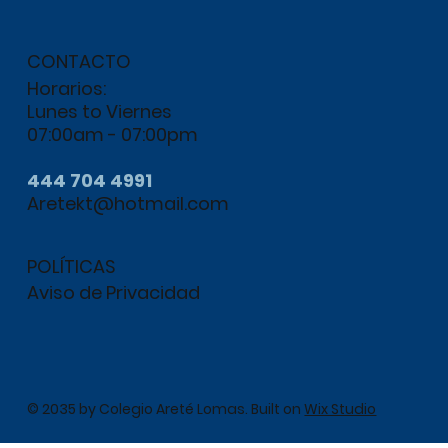
CONTACTO
Horarios:
Lunes to Viernes
07:00am - 07:00pm
444 704 4991
Aretekt@hotmail.com
POLÍTICAS
Aviso de Privacidad
© 2035 by Colegio Areté Lomas. Built on
Wix Studio