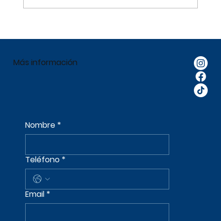
Welcome back, students!
Más información
Nombre
*
Teléfono
*
Email
*