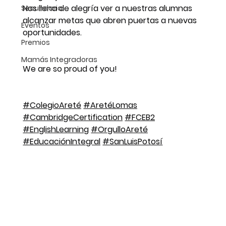
Nos llena de alegría ver a nuestras alumnas 
Secundaria
alcanzar metas que abren puertas a nuevas 
Eventos
oportunidades. 
Premios
Mamás Integradoras
We are so proud of you! 
#ColegioAreté
#AretéLomas
#CambridgeCertification
#FCEB2
#EnglishLearning
#OrgulloAreté
#EducaciónIntegral
#SanLuisPotosí