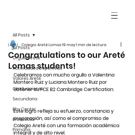
All Posts
Colegio Areté Lomas
19 may
1 min de lectura
All Posts
Congratulations to our Areté
Orgullo Areté
Lomas students!
Actividades Deportivas
Celebramos con mucho orgullo a Valentina 
Valores Areté
Montero Ruiz y Luciana Montero Ruiz por 
Graduaciones
obtener su FCE B2 Cambridge Certification. 
Secundaria
Bby Center
Este logro refleja su esfuerzo, constancia y 
preparación, así como el compromiso de 
Preescolar
Colegio Areté con una formación académica 
Primaria
integral y de alto nivel.