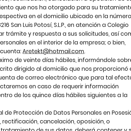
iento que nos ha otorgado para su tratamient
respectiva en el domicilio ubicado en la númer
16 San Luis Potosí, S.L.P., en atención a Colegio
r trámite y respuesta a sus solicitudes, así c
rsonales en el interior de la empresa; o bien,
a cuenta:
Aretekt@hotmail.com
.
ximo de veinte días hábiles, informándole sobr
rito dirigido al domicilio que nos proporcionó
 cuenta de correo electrónico que para tal efect
actaremos en caso de requerir información
entro de los quince días hábiles siguientes a la
ral de Protección de Datos Personales en Posesi
, rectificación, cancelación, oposición, o
 tratamiento de sus datos, deberá contener y 