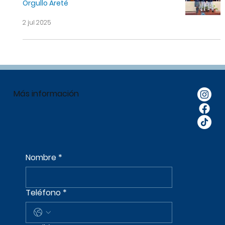
Orgullo Areté
2 jul 2025
Más información
Nombre
*
Teléfono
*