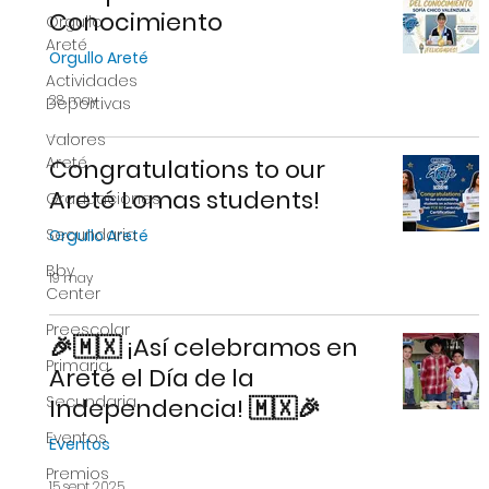
Conocimiento
Orgullo
Areté
Orgullo Areté
Actividades
28 may
Deportivas
Valores
Areté
Congratulations to our
Areté Lomas students!
Graduaciones
Secundaria
Orgullo Areté
Bby
19 may
Center
Preescolar
🎉🇲🇽 ¡Así celebramos en
Primaria
Areté el Día de la
Secundaria
Independencia! 🇲🇽🎉
Eventos
Eventos
Premios
15 sept 2025