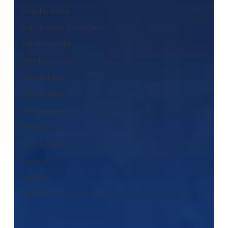
Orgullo Areté
Actividades Deportivas
Valores Areté
Graduaciones
Secundaria
Bby Center
Preescolar
Primaria
Secundaria
Eventos
Premios
Mamás Integradoras