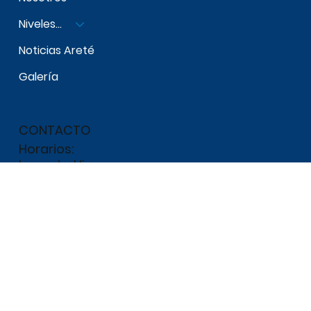
MENU
Inicio
Nosotros
Niveles Escolares
Noticias Areté
Galería
CONTACTO
Horarios:
Lunes to Viernes
07:00am - 07:00pm
444 704 4991
Aretekt@hotmail.com