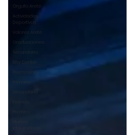
Orgullo Areté
Actividades
Deportivas
Valores Areté
Graduaciones
Secundaria
Bby Center
Preescolar
Primaria
Secundaria
Eventos
Premios
Mamás
Integradoras